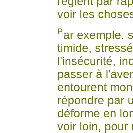
règlent par ra
voir les chose
P
ar exemple, si
timide, stress
l'insécurité, i
passer à l'aven
entourent mon 
répondre par u
déforme en lo
voir loin, pou