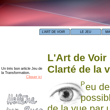
>
L'ART DE VOIR
LE JEU
MA
L'Art de Voir 
Clarté de la v
Prochain Cycle Ma
Famille - où et quand ?
Cliquer ici
P
eu de
possib
de la vue par u