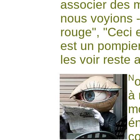
associer des 
nous voyions -
rouge", "Ceci 
est un pompier
les voir reste
N
o
à 
mo
é
co