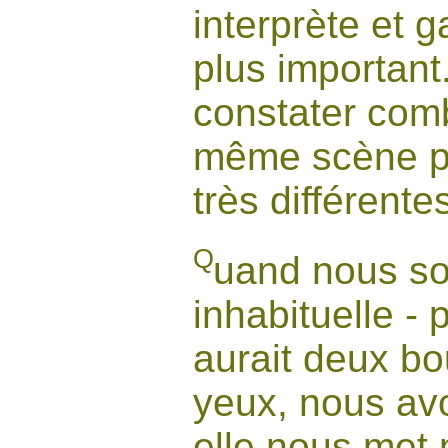
interprète et g
plus important.
constater com
même scène pe
très différentes
Q
uand nous s
inhabituelle -
aurait deux bo
yeux, nous avo
elle nous met m